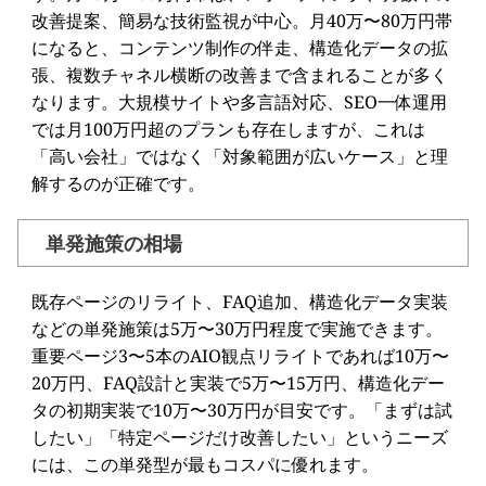
改善提案、簡易な技術監視が中心。月40万〜80万円帯
になると、コンテンツ制作の伴走、構造化データの拡
張、複数チャネル横断の改善まで含まれることが多く
なります。大規模サイトや多言語対応、SEO一体運用
では月100万円超のプランも存在しますが、これは
「高い会社」ではなく「対象範囲が広いケース」と理
解するのが正確です。
単発施策の相場
既存ページのリライト、FAQ追加、構造化データ実装
などの単発施策は5万〜30万円程度で実施できます。
重要ページ3〜5本のAIO観点リライトであれば10万〜
20万円、FAQ設計と実装で5万〜15万円、構造化デー
タの初期実装で10万〜30万円が目安です。「まずは試
したい」「特定ページだけ改善したい」というニーズ
には、この単発型が最もコスパに優れます。