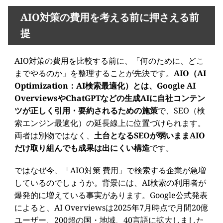
AIO対策の費用を考える前に押さえる前
提
AIO対策の費用を比較する前に、「何のために、どこ
までやるのか」を整理することが先決です。
AIO（AI
Optimization：AI検索最適化）とは、Google AI
OverviewsやChatGPTなどの生成AIに自社コンテン
ツが正しく引用・要約されるための施策
で、SEO（検
索エンジン最適化）の延長線上に位置づけられます。
両者は別物ではなく、
土台となるSEOが弱いままAIO
だけ取り組んでも成果は出にくい構造
です。
ではなぜ今、「AIO対策 費用」で検索する企業が急増
しているのでしょうか。背景には、AI検索の利用者が
爆発的に増えている事実があります。Google公式発表
によると、AI Overviewsは2025年7月時点で月間20億
ユーザー、200超の国・地域、40言語に拡大しました