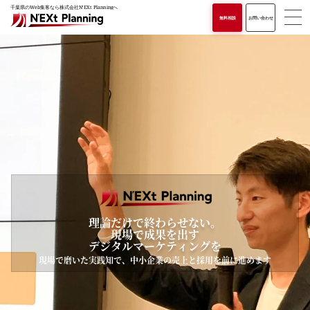
千葉県のWeb集客なら株式会社N'EXt Planningへ
無料相談
お問い合わせ
中小企業の売上拡大と人材採用を
理論だけで終わらせない。
現場で成果を出す
一気通貫のデジタルマーケティングで
デジタルマーケティングを
支援します
現場で磨いた実践知で、中小企業の売上と採用を前に進めます