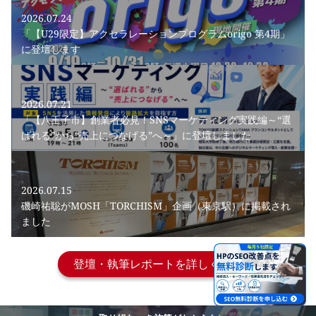
2026.07.24
「【U29限定】アクセラレーションプログラムorigo 第4期」
に登壇します
2026.07.21
「【八王子市】創業者必見！SNSマーケティング実践編～“選
ばれる”から“売上につなげる”へ～」に登壇しました
2026.07.15
磯崎祐聡がMOSH「TORCHISM」企画（東京駅）に掲載され
ました
登壇・執筆レポートを詳しく見る