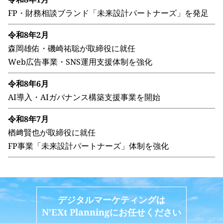
FP・財務相談ブランド「未来設計パートナーズ」を発足
令和8年2月
森岡雄佑・磯崎祐聡が取締役に就任
Web広告事業・SNS運用支援体制を強化
令和8年6月
AI導入・AIガバナンス構築支援事業を開始
令和8年7月
楢﨑賢也が取締役に就任
FP事業「未来設計パートナーズ」体制を強化
デジタルマーケティングは
N’EXt Planningにお任せください