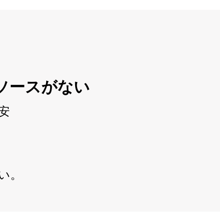
ソースがない
安
い。