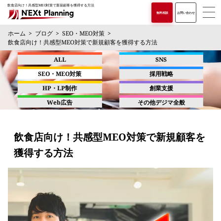
飲食店向け！共感型MEO対策で新規顧客を獲得する方法
無料相談
お問い合わせ
ホーム
ブログ
SEO・MEO対策
飲食店向け！共感型MEO対策で新規顧客を獲得する方法
ALL
SNS
SEO・MEO対策
採用戦略
HP・LP制作
創業支援
Web広告
その他デジマ全般
飲食店向け！共感型MEO対策で新規顧客を
獲得する方法