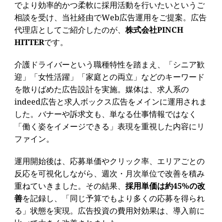
でより効率的かつ柔軟に採用活動を行いたいというご
相談を受け、当社経由でWeb広告運用をご提案。広告
代理店としてご紹介したのが、
株式会社PINCH
HITTER
です。
介護ドライバーという職種特性を踏まえ、「シニア歓
迎」「女性活躍」「家庭との両立」などのキーワード
を散りばめた広告設計を実施。媒体は、求人系の
indeed広告と求人ボックス広告をメインに運用されま
した。バナーや訴求文も、単なる仕事情報ではなく
「働く姿をイメージできる」表現を重視した内容にリ
ファイン。
運用開始後は、応募単価やクリック率、エリアごとの
反応を可視化しながら、週次・月次単位で改善を積み
重ねていきました。その結果、
採用単価は約45%の改
善
を記録し、「同じ予算でもより多くの応募を得られ
る」状態を実現。広告投資の費用対効果は、導入前に