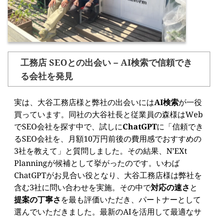
工務店 SEOとの出会い – AI検索で信頼でき
る会社を発見
実は、大谷工務店様と弊社の出会いには
AI検索
が一役
買っています。同社の大谷社長と従業員の森様はWeb
でSEO会社を探す中で、試しに
ChatGPT
に「信頼でき
るSEO会社を、月額10万円前後の費用感でおすすめの
3社を教えて」と質問しました。その結果、N’EXt
Planningが候補として挙がったのです。いわば
ChatGPTがお見合い役となり、大谷工務店様は弊社を
含む3社に問い合わせを実施。その中で
対応の速さ
と
提案の丁寧さ
を最も評価いただき、パートナーとして
選んでいただきました。最新のAIを活用して最適なサ