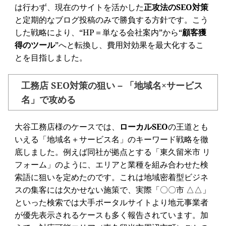
は行わず、現在のサイトを活かした
正攻法のSEO対策
と定期的なブログ投稿のみで勝負する方針です。こう
した戦略により、“HP＝単なる会社案内”から“
顧客獲
得のツール
”へと転換し、費用対効果を最大化するこ
とを目指しました。
工務店 SEO対策の狙い – 「地域名×サービス
名」で攻める
大谷工務店様のケースでは、
ローカルSEO
の王道とも
いえる「地域名＋サービス名」のキーワード戦略を徹
底しました。例えば同社が拠点とする「東久留米市 リ
フォーム」のように、エリアと業種を組み合わせた検
索語に狙いを定めたのです。これは地域密着型ビジネ
スの集客には欠かせない施策で、実際「〇〇市 △△」
といった検索では大手ポータルサイトより地元事業者
が優先表示されるケースも多く報告されています。加