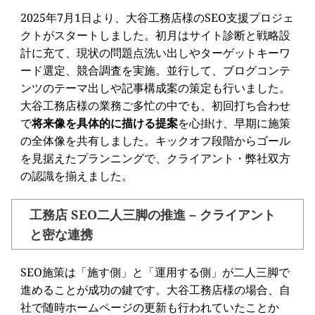
2025年7月1日より、大谷工務店様のSEO支援プロジェ
クトがスタートしました。初月はサイト診断と戦略設
計に充て、現状の問題点洗い出しやターゲットキーワ
ード選定、競合調査を実施。並行して、ブログコンテ
ンツのテーマ出しや記事構成案の策定も行いました。
大谷工務店様の業務ご多忙の中でも、初回打ち合わせ
で
将来像を具体的に描ける提案
を心掛け、早期に施策
の全体像を共有しました。キックオフ段階からゴール
を見据えたプランニングで、クライアント・弊社双方
の認識を揃えました。
工務店 SEO二人三脚の推進 – クライアント
と密な連携
SEO施策は「施す側」と「運用する側」が二人三脚で
進めることが成功の鍵です。大谷工務店様の場合、自
社で随時ホームページの更新も行われていたことか