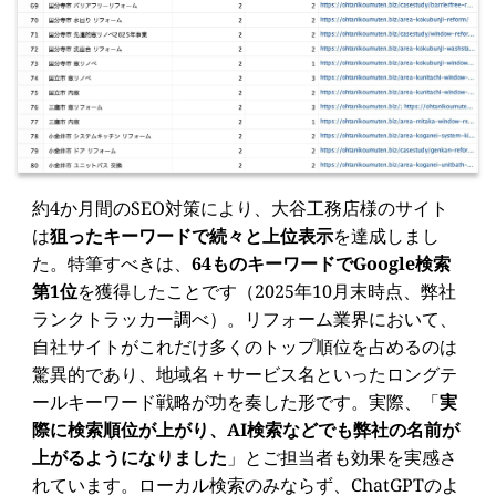
約4か月間のSEO対策により、大谷工務店様のサイト
は
狙ったキーワードで続々と上位表示
を達成しまし
た。特筆すべきは、
64ものキーワードでGoogle検索
第1位
を獲得したことです（2025年10月末時点、弊社
ランクトラッカー調べ）。リフォーム業界において、
自社サイトがこれだけ多くのトップ順位を占めるのは
驚異的であり、地域名＋サービス名といったロングテ
ールキーワード戦略が功を奏した形です。実際、「
実
際に検索順位が上がり、AI検索などでも弊社の名前が
上がるようになりました
」とご担当者も効果を実感さ
れています。ローカル検索のみならず、ChatGPTのよ