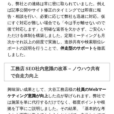
ら、弊社との連絡は常に密に取られていました。例え
ば記事公開やサイト修正のタイミングでは即座に報
告・相談を行い、必要に応じて弊社も迅速に対応。仮
にすぐ対応が難しい場合でも「今は手が離せないので
後で対応します」と明確な返答を欠かさず、ご安心い
ただける体制を構築しました。定期ミーティングも月
次かそれ以上の頻度で実施し、進捗共有や検索順位レ
ポートの説明を行うことで、
伴走型のサポート
を徹底
しました。
工務店 SEO社内意識の改革 – ノウハウ共有
で自走力向上
興味深い成果として、大谷工務店様の
社員のWebマー
ケティング意識が向上
した点が挙げられます。弊社で
は施策を単に代行するだけでなく、都度ポイントや根
拠を丁寧にご説明しました。その結果、「基本的な考