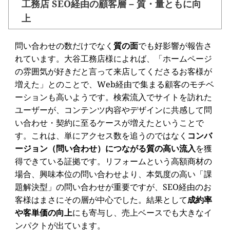
工務店 SEO経由の顧客層 – 質・量ともに向
上
問い合わせの数だけでなく
質の面
でも好影響が報告さ
れています。大谷工務店様によれば、「ホームページ
の雰囲気が好きだと言って来店してくださるお客様が
増えた」とのことで、Web経由で集まる顧客のモチベ
ーションも高いようです。検索流入でサイトを訪れた
ユーザーが、コンテンツ内容やデザインに共感して問
い合わせ・契約に至るケースが増えたということで
す。これは、単にアクセス数を追うのではなく
コンバ
ージョン（問い合わせ）につながる質の高い流入
を獲
得できている証拠です。リフォームという高額商材の
場合、興味本位の問い合わせより、本気度の高い「課
題解決型」の問い合わせが重要ですが、SEO経由のお
客様はまさにその層が中心でした。結果として
成約率
や客単価の向上
にも寄与し、売上ベースでも大きなイ
ンパクトが出ています。