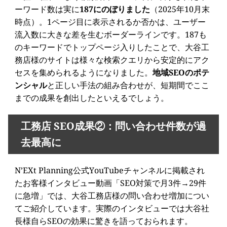
ーワード数は実に
187にのぼりました
（2025年10月末
時点）。1ページ目に表示されるか否かは、ユーザー
流入数に大きな差を生むボーダーラインです。187も
のキーワードでトップページ入りしたことで、大谷工
務店様のサイトは様々な検索クエリから安定的にアク
セスを集められるようになりました。
地域SEOのポテ
ンシャル
と正しい手法の組み合わせが、短期間でここ
までの成果を創出したといえるでしょう。
工務店 SEO成果②：問い合わせ件数が過
去最高に
N’EXt Planning公式YouTubeチャンネルに掲載され
たお客様インタビュー動画「SEO対策で月3件→29件
に急増」では、大谷工務店様の問い合わせ増加につい
てご紹介しています。実際のインタビューでは大谷社
長様自らSEOの効果に驚きを語っておられます。