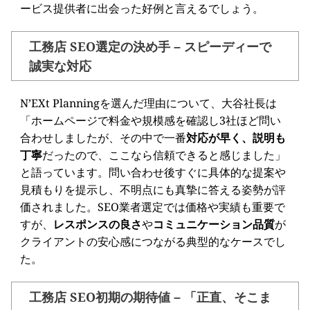
ービス提供者に出会った好例と言えるでしょう。
工務店 SEO選定の決め手 – スピーディーで
誠実な対応
N’EXt Planningを選んだ理由について、大谷社長は
「ホームページで料金や規模感を確認し3社ほど問い
合わせしましたが、その中で一番
対応が早く、説明も
丁寧
だったので、ここなら信頼できると感じました」
と語っています。問い合わせ後すぐに具体的な提案や
見積もりを提示し、不明点にも真摯に答える姿勢が評
価されました。SEO業者選定では価格や実績も重要で
すが、
レスポンスの良さ
や
コミュニケーション品質
が
クライアントの安心感につながる典型的なケースでし
た。
工務店 SEO初期の期待値 – 「正直、そこま