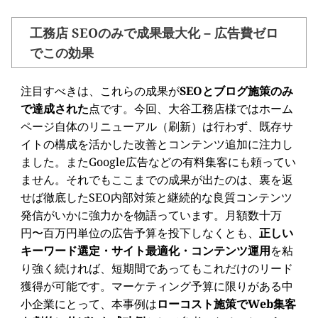
工務店 SEOのみで成果最大化 – 広告費ゼロ
でこの効果
注目すべきは、これらの成果が
SEOとブログ施策のみ
で達成された
点です。今回、大谷工務店様ではホーム
ページ自体のリニューアル（刷新）は行わず、既存サ
イトの構成を活かした改善とコンテンツ追加に注力し
ました。またGoogle広告などの有料集客にも頼ってい
ません。それでもここまでの成果が出たのは、裏を返
せば徹底したSEO内部対策と継続的な良質コンテンツ
発信がいかに強力かを物語っています。月額数十万
円〜百万円単位の広告予算を投下しなくとも、
正しい
キーワード選定・サイト最適化・コンテンツ運用
を粘
り強く続ければ、短期間であってもこれだけのリード
獲得が可能です。マーケティング予算に限りがある中
小企業にとって、本事例は
ローコスト施策でWeb集客