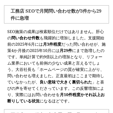
工務店 SEOで月間問い合わせ数が3件から29
件に急増
SEO施策の成果は検索順位だけではありません。肝心
の
問い合わせ件数
も飛躍的に増加しました。支援開始
前の2025年6月には
月3件程度
だった問い合わせが、施
策4か月後の2025年10月には
月29件
にまで急増したの
です。単純計算で約9倍以上の増加となり、リフォー
ム業界においても前例の少ない成果と言えるでしょ
う。大谷社長も「ホームページの質が確実に上がり、
問い合わせも増えました。正直最初はここまで期待し
ていなかったが、
良い意味で大きく裏切られた
」と喜
びの声を寄せてくださっています。この反響増加によ
り、実際にはお問い合わせを
月10件程度かそれ以上お
断りしている状況
になるほどです。