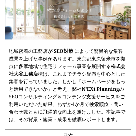
地域密着の工務店が
SEO対策
によって驚異的な集客
成果を上げた事例があります。東京都東久留米市を拠
点に多摩地域で住宅リフォーム事業を展開する
株式会
社大谷工務店
様は、これまでチラシ配布を中心とした
集客を行っていました。しかし「ホームページをもっ
と活用できないか」と考え、弊社
N’EXt Planning
の
SEOコンサルティング＆コンテンツ支援サービスをご
利用いただいた結果、わずか4か月で検索順位・問い
合わせ数ともに飛躍的な向上を遂げました。本記事で
は、その背景・施策・成果を徹底レポートします。
目次