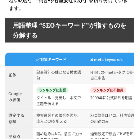
ないのか」「何が今も重要なのか」
を切り分けていき
ます。
用語整理 “SEOキーワード”が指すものを
分解する
✅ 対策キーワード
❌ meta keywords
記事設計の軸となる検索語
HTMLの<meta>タグに書く
正体
句
自己申告
ランキングに影響
ランキングに不使用
Google
タイトル・見出し・本文で
2009年に公式除外を明言
の評価
主題を伝える
設定する
検索意図との整合を図り、
SEO効果はゼロ。社内管理
流入とCVを狙える
の用途のみ
意味
詰め込みはNG。意図に沿っ
過剰設定で競合にKWを知ら
注意点