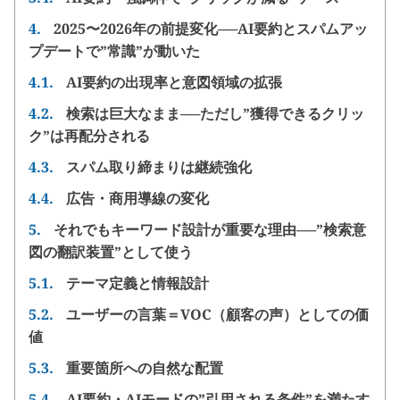
4.
2025〜2026年の前提変化──AI要約とスパムアッ
プデートで”常識”が動いた
4.1.
AI要約の出現率と意図領域の拡張
4.2.
検索は巨大なまま──ただし”獲得できるクリッ
ク”は再配分される
4.3.
スパム取り締まりは継続強化
4.4.
広告・商用導線の変化
5.
それでもキーワード設計が重要な理由──”検索意
図の翻訳装置”として使う
5.1.
テーマ定義と情報設計
5.2.
ユーザーの言葉＝VOC（顧客の声）としての価
値
5.3.
重要箇所への自然な配置
5.4.
AI要約・AIモードの”引用される条件”を満たす