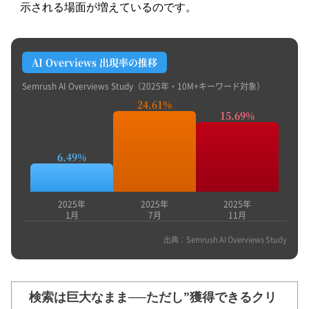
示される場面が増えているのです。
AI Overviews 出現率の推移
Semrush AI Overviews Study（2025年・10M+キーワード対象）
24.61%
15.69%
6.49%
2025年
2025年
2025年
1月
7月
11月
出典：Semrush AI Overviews Study
検索は巨大なまま──ただし”獲得できるクリ