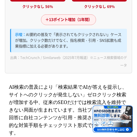
クリックなし 56%
クリックなし 69%
＋13ポイント増加（1年間）
示唆：
AI要約の普及で「表示されてもクリックされない」ケース
が増加。クリック数だけでなく、指名検索・引用・SNS拡散も成
果指標に加える必要があります。
出典：TechCrunch / Similarweb（2025年7月報道）※ニュース検索領域のデ
ータ
AI検索の普及により「検索結果でAIが答えを提示し、
サイトへのクリックが発生しない」ゼロクリック検索
が増加する中、従来のSEOだけでは検索流入を維持で
きない局面が生まれています。当社ブログでは、AIの
回答に自社コンテンツが引用・推奨されるための具体
的な対策手順をチェックリスト形式で解説していま
す。