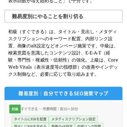
表示回数が増え始めること」で十分です。
難易度別にやることを割り切る
初級（すぐできる）は、タイトル・見出し・メタディ
スクリプションへのキーワード配置、内部リンク設
置、画像のalt設定などオンページ施策です。中級は、
検索意図を意識したコンテンツ設計、E-E-A-T（経
験・専門性・権威性・信頼性）の強化。上級は、Core
Web Vitals（表示速度等の指標群）の改善やインデッ
クス制御など、必要に応じて取り組みます。
難易度別｜自分でできるSEO施策マップ
すぐできる ─ 所要時間：各10〜30分
初級
タイトルにKWを配置
メタディスクリプション設定
見出しにKWを含める
画像のalt設定
内部リンク設置