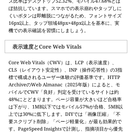
ス比率はデスクトップ52.32%、モバイル47.68%とほ
ぼ拮抗しています。スマホでの表示崩れやタップしに
くいボタンは即離脱につながるため、フォントサイズ
16px以上、タップ領域48px×48px以上を基本に、実
機での表示確認を習慣にしましょう。
表示速度とCore Web Vitals
Core Web Vitals（CWV）は、LCP（表示速度）、
CLS（レイアウト安定性）、INP（操作応答性）の3指
標で構成されるユーザー体験の評価基準です。HTTP
ArchiveのWeb Almanac（2025年版）によると、モ
バイルでCWV「良好」判定を受けているサイトは約
48%にとどまります。ページ容量が大きいほど合格率
は下がり、1MB以下ではモバイル57%が合格、5MB以
上では30%に低下します。DIYでは「画像圧縮」「不
要スクリプト削除」「ページ軽量化」が最も効果的で
す。PageSpeed Insightsで計測し、指摘項目から優先