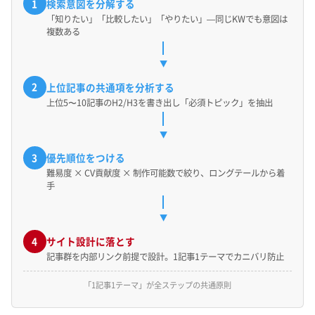
1
検索意図を分解する
「知りたい」「比較したい」「やりたい」—同じKWでも意図は
複数ある
▼
2
上位記事の共通項を分析する
上位5〜10記事のH2/H3を書き出し「必須トピック」を抽出
▼
3
優先順位をつける
難易度 × CV貢献度 × 制作可能数で絞り、ロングテールから着
手
▼
4
サイト設計に落とす
記事群を内部リンク前提で設計。1記事1テーマでカニバリ防止
「1記事1テーマ」が全ステップの共通原則