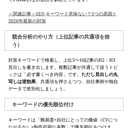
＜関連記事＞SEO キーワード意味ない？5つの原因と
2026年最新の対策
競合分析のやり方（上位記事の共通項を拾
う）
対策キーワードで検索し、上位5〜10記事のH2・H3
見出しを書き出します。複数記事が共通して扱うトピ
ックは「必ず書くべき内容」です。
ただし見出しの丸
写しは逆効果
。共通項を押さえつつ、自社事例や独自
データで差別化しましょう。
キーワードの優先順位付け
キーワードは「難易度×自社にとっての価値（CVにつ
ながるか）×制作可能な本数」で優先順位をつけま