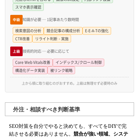
スマホ表示確認
知識が必要 ─ 1記事あたり数時間
中級
検索意図の分析
競合記事の構成分析
E-E-A-Tの強化
CTR改善
リライト判断・実施
技術的対応 ─ 必要に応じて
上級
Core Web Vitals改善
インデックス/クロール制御
構造化データ実装
被リンク戦略
上から順に取り組むのがおすすめ。上級は無理せず必要時のみ
外注・相談すべき判断基準
SEO対策を自分でやると決めても、すべてをDIYで完
結させる必要はありません。
競合が強い領域、システ