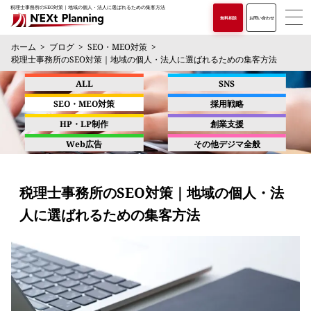
税理士事務所のSEO対策｜地域の個人・法人に選ばれるための集客方法
無料相談
お問い合わせ
ホーム
ブログ
SEO・MEO対策
税理士事務所のSEO対策｜地域の個人・法人に選ばれるための集客方法
ALL
SNS
SEO・MEO対策
採用戦略
HP・LP制作
創業支援
Web広告
その他デジマ全般
税理士事務所のSEO対策｜地域の個人・法
人に選ばれるための集客方法