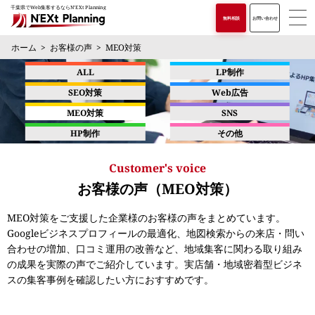
千葉県でWeb集客するならN’EXt Planning
無料相談
お問い合わせ
ホーム
お客様の声
MEO対策
ALL
LP制作
SEO対策
Web広告
MEO対策
SNS
HP制作
その他
Customer's voice
お客様の声（MEO対策）
MEO対策をご支援した企業様のお客様の声をまとめています。
Googleビジネスプロフィールの最適化、地図検索からの来店・問い
合わせの増加、口コミ運用の改善など、地域集客に関わる取り組み
の成果を実際の声でご紹介しています。実店舗・地域密着型ビジネ
スの集客事例を確認したい方におすすめです。